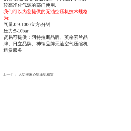
较高净化气源的部门使用.
我们可以为您提供的无油空压机技术规格
为:
气量:0.9-1000立方/分钟
压力:5-10
bar
贤易可提供：阿特拉斯品牌、英格索兰品
牌、日立品牌、神钢品牌无油空气压缩机
租赁服务
上一个：
大功率离心空压机租赁
下一个：
后部冷却器租赁
联系方式
24H电话：021-51877005
邮箱：421078058@qq.com